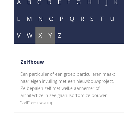
A
B
C
D
E
F
G
H
I
J
K
L
M
N
O
P
Q
R
S
T
U
V
W
X
Y
Z
Zelfbouw
Een particulier of een groep particulieren maakt
haar eigen invulling met een nieuwbouwproject.
Ze bepalen zelf met welke aannemer of
architect ze in zee gaan. Kortom ze bouwen
“zelf” een woning.