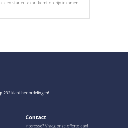
wat een starter tekort komt op zijn inkomen
op
232
klant beoordelingen!
Contact
Interesse? Vraag onze offerte aan!