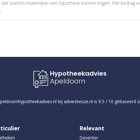
gt dat starters makkelijker een hypotheek kunnen krijgen. Het bedrag 
.
Hypotheekadvies
Apeldoorn
eldoornhypotheekadvies.nl
bij
advieskeuze.nl
is
9.5
/
10
gebaseerd 
ticulier
Relevant
otheken
Deventer