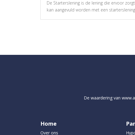
De Starterslening is de lening die ervoor zor
kan aangevuld worden met een starterslening
De waardering van
www.ap
Home
Par
Over ons
Hyp