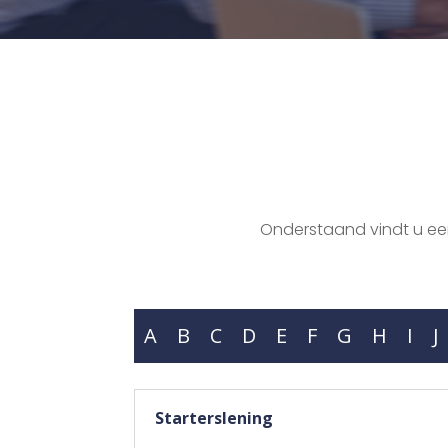
Onderstaand vindt u een 
A
B
C
D
E
F
G
H
I
J
Starterslening