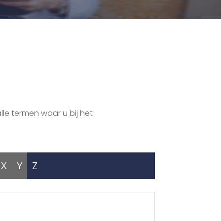
lle termen waar u bij het
X
Y
Z