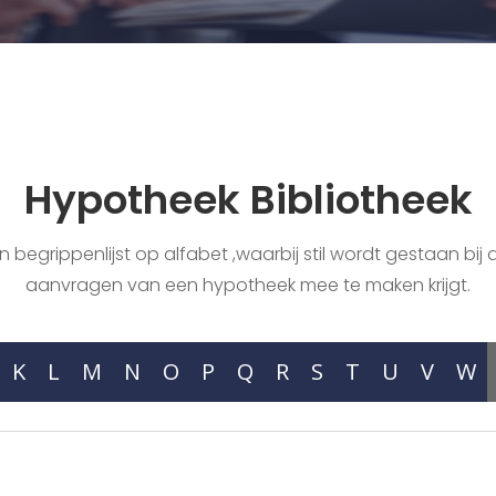
Hypotheek Bibliotheek
begrippenlijst op alfabet ,waarbij stil wordt gestaan bij a
aanvragen van een hypotheek mee te maken krijgt.
K
L
M
N
O
P
Q
R
S
T
U
V
W